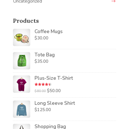
Uncategorized
Products
Coffee Mugs
$
30.00
Tote Bag
$
35.00
Plus-Size T-Shirt
Rated
4.50
Original
Current
$
50.00
$
80.00
out of 5
price
price
Long Sleeve Shirt
was:
is:
$
125.00
$80.00.
$50.00.
Shopping Bag