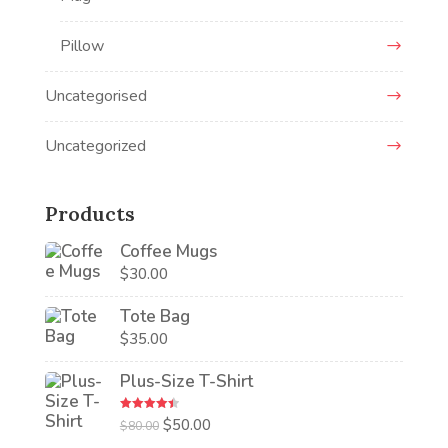
Pillow
Uncategorised
Uncategorized
Products
Coffee Mugs
$
30.00
Tote Bag
$
35.00
Plus-Size T-Shirt
Rated
4.50
Original
Current
$
50.00
$
80.00
out of 5
price
price