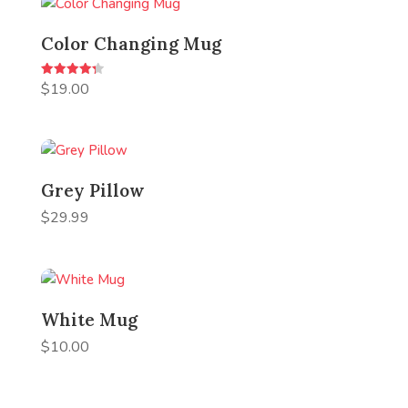
Color Changing Mug
Rated
$
19.00
4.33
out of 5
Grey Pillow
$
29.99
White Mug
$
10.00